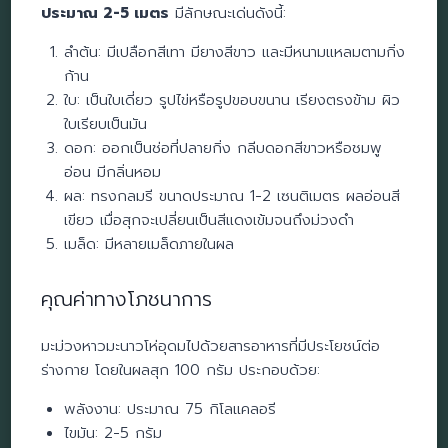
ประมาณ 2-5 เมตร
มีลักษณะเด่นดังนี้:
ลำต้น: มีเปลือกสีเทา มียางสีขาว และมีหนามแหลมตามกิ่ง
ก้าน
ใบ: เป็นใบเดี่ยว รูปไข่หรือรูปขอบขนาน เรียงตรงข้าม ผิว
ใบเรียบเป็นมัน
ดอก: ออกเป็นช่อที่ปลายกิ่ง กลีบดอกสีขาวหรือชมพู
อ่อน มีกลิ่นหอม
ผล: ทรงกลมรี ขนาดประมาณ 1-2 เซนติเมตร ผลอ่อนสี
เขียว เมื่อสุกจะเปลี่ยนเป็นสีแดงเข้มจนถึงม่วงดำ
เมล็ด: มีหลายเมล็ดภายในผล
คุณค่าทางโภชนาการ
มะม่วงหาวมะนาวโห่อุดมไปด้วยสารอาหารที่มีประโยชน์ต่อ
ร่างกาย โดยในผลสุก 100 กรัม ประกอบด้วย:
พลังงาน: ประมาณ 75 กิโลแคลอรี
ไขมัน: 2-5 กรัม