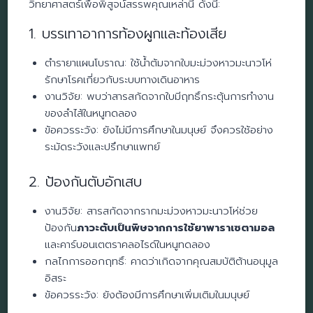
วิทยาศาสตร์เพื่อพิสูจน์สรรพคุณเหล่านี้ ดังนี้:
1. บรรเทาอาการท้องผูกและท้องเสีย
ตำรายาแผนโบราณ: ใช้น้ำต้มจากใบมะม่วงหาวมะนาวโห่
รักษาโรคเกี่ยวกับระบบทางเดินอาหาร
งานวิจัย: พบว่าสารสกัดจากใบมีฤทธิ์กระตุ้นการทำงาน
ของลำไส้ในหนูทดลอง
ข้อควรระวัง: ยังไม่มีการศึกษาในมนุษย์ จึงควรใช้อย่าง
ระมัดระวังและปรึกษาแพทย์
2. ป้องกันตับอักเสบ
งานวิจัย: สารสกัดจากรากมะม่วงหาวมะนาวโห่ช่วย
ป้องกัน
ภาวะตับเป็นพิษจากการใช้ยาพาราเซตามอล
และคาร์บอนเตตราคลอไรด์ในหนูทดลอง
กลไกการออกฤทธิ์: คาดว่าเกิดจากคุณสมบัติต้านอนุมูล
อิสระ
ข้อควรระวัง: ยังต้องมีการศึกษาเพิ่มเติมในมนุษย์