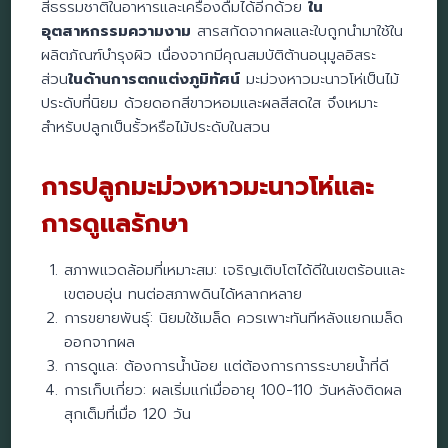
สีธรรมชาติในอาหารและเครื่องดื่มได้อีกด้วย
ใน
อุตสาหกรรมความงาม
สารสกัดจากผลและใบถูกนำมาใช้ใน
ผลิตภัณฑ์บำรุงผิว เนื่องจากมีคุณสมบัติต้านอนุมูลอิสระ
ส่วน
ในด้านการตกแต่งภูมิทัศน์
มะม่วงหาวมะนาวโห่เป็นไม้
ประดับที่นิยม ด้วยดอกสีขาวหอมและผลสีสดใส จึงเหมาะ
สำหรับปลูกเป็นรั้วหรือไม้ประดับในสวน
การปลูกมะม่วงหาวมะนาวโห่และ
การดูแลรักษา
สภาพแวดล้อมที่เหมาะสม: เจริญเติบโตได้ดีในเขตร้อนและ
เขตอบอุ่น ทนต่อสภาพดินได้หลากหลาย
การขยายพันธุ์: นิยมใช้เมล็ด ควรเพาะทันทีหลังแยกเมล็ด
ออกจากผล
การดูแล: ต้องการน้ำน้อย แต่ต้องการการระบายน้ำที่ดี
การเก็บเกี่ยว: ผลเริ่มแก่เมื่ออายุ 100-110 วันหลังติดผล
สุกเต็มที่เมื่อ 120 วัน