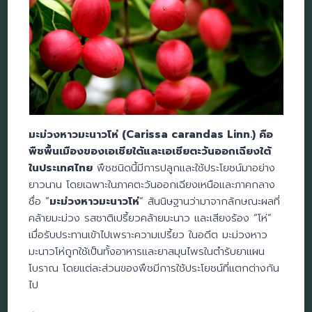
มะม่วงหาวมะนาวโห่ (Carissa carandas Linn.) คือ
พืชพื้นเมืองของเอเชียใต้และเอเชียตะวันออกเฉียงใต้
ในประเทศไทย
พืชชนิดนี้มีการปลูกและใช้ประโยชน์มาอย่าง
ยาวนาน โดยเฉพาะในภาคตะวันออกเฉียงเหนือและภาคกลาง
ชื่อ “
มะม่วงหาวมะนาวโห่
” สันนิษฐานว่ามาจากลักษณะผลที่
คล้ายมะม่วง รสชาติเปรี้ยวคล้ายมะนาว และเสียงร้อง “โห่”
เมื่อรับประทานเข้าไปเพราะความเปรี้ยว ในอดีต มะม่วงหาว
มะนาวโห่ถูกใช้เป็นทั้งอาหารและยาสมุนไพรในตำรับยาแผน
โบราณ โดยแต่ละส่วนของพืชมีการใช้ประโยชน์ที่แตกต่างกัน
ไป