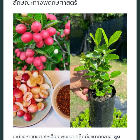
ลักษณะทางพฤกษศาสตร์
มะม่วงหาวมะนาวโห่เป็นไม้พุ่มขนาดเล็กถึงขนาดกลาง
สูง