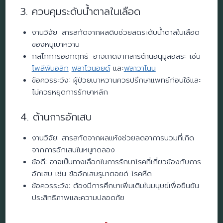
3. ควบคุมระดับน้ำตาลในเลือด
งานวิจัย: สารสกัดจากผลดิบช่วยลดระดับน้ำตาลในเลือด
ของหนูเบาหวาน
กลไกการออกฤทธิ์: อาจเกิดจากสารต้านอนุมูลอิสระ เช่น
โพลีฟีนอลิก
ฟลาโวนอยด์
และ
ฟลาวาโนน
ข้อควรระวัง: ผู้ป่วยเบาหวานควรปรึกษาแพทย์ก่อนใช้และ
ไม่ควรหยุดการรักษาหลัก
4. ต้านการอักเสบ
งานวิจัย: สารสกัดจากผลแห้งช่วยลดอาการบวมที่เกิด
จากการอักเสบในหนูทดลอง
ข้อดี: อาจเป็นทางเลือกในการรักษาโรคที่เกี่ยวข้องกับการ
อักเสบ เช่น ข้ออักเสบรูมาตอยด์ โรคหืด
ข้อควรระวัง: ต้องมีการศึกษาเพิ่มเติมในมนุษย์เพื่อยืนยัน
ประสิทธิภาพและความปลอดภัย