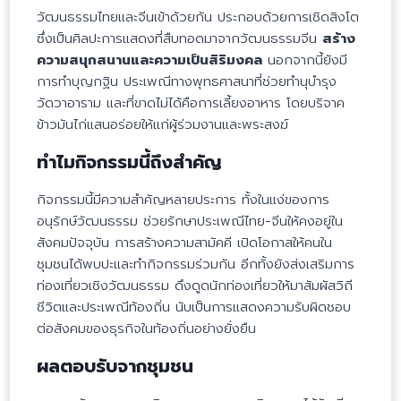
วัฒนธรรมไทยและจีนเข้าด้วยกัน ประกอบด้วยการเชิดสิงโต
ซึ่งเป็นศิลปะการแสดงที่สืบทอดมาจากวัฒนธรรมจีน
สร้าง
ความสนุกสนานและความเป็นสิริมงคล
นอกจากนี้ยังมี
การทำบุญกฐิน ประเพณีทางพุทธศาสนาที่ช่วยทำนุบำรุง
วัดวาอาราม และที่ขาดไม่ได้คือการเลี้ยงอาหาร โดยบริจาค
ข้าวมันไก่แสนอร่อยให้แก่ผู้ร่วมงานและพระสงฆ์
ทำไมกิจกรรมนี้ถึงสำคัญ
กิจกรรมนี้มีความสำคัญหลายประการ ทั้งในแง่ของการ
อนุรักษ์วัฒนธรรม ช่วยรักษาประเพณีไทย-จีนให้คงอยู่ใน
สังคมปัจจุบัน การสร้างความสามัคคี เปิดโอกาสให้คนใน
ชุมชนได้พบปะและทำกิจกรรมร่วมกัน อีกทั้งยังส่งเสริมการ
ท่องเที่ยวเชิงวัฒนธรรม ดึงดูดนักท่องเที่ยวให้มาสัมผัสวิถี
ชีวิตและประเพณีท้องถิ่น นับเป็นการแสดงความรับผิดชอบ
ต่อสังคมของธุรกิจในท้องถิ่นอย่างยั่งยืน
ผลตอบรับจากชุมชน