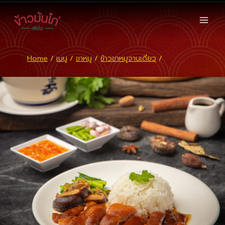
Skip
to
content
Home
/
เมนู
/
ขาหมู
/
ข้าวขาหมูจานเดี่ยว
/