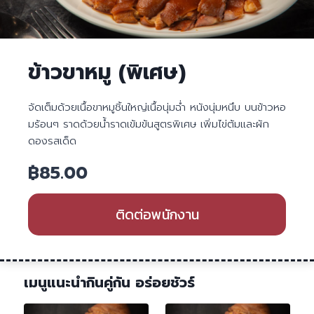
ข้าวขาหมู (พิเศษ)
จัดเต็มด้วยเนื้อขาหมูชิ้นใหญ่เนื้อนุ่มฉ่ำ หนังนุ่มหนึบ บนข้าวหอ
มร้อนๆ ราดด้วยน้ำราดเข้มข้นสูตรพิเศษ เพิ่มไข่ต้มและผัก
ดองรสเด็ด
฿
85.00
ติดต่อพนักงาน
เมนูแนะนำกินคู่กัน อร่อยชัวร์