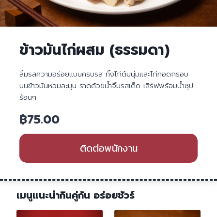
ข้าวมันไก่ผสม (ธรรมดา)
ลิ้มรสความอร่อยแบบครบรส ทั้งไก่ต้มนุ่มและไก่ทอดกรอบ
บนข้าวมันหอมละมุน ราดด้วยน้ำจิ้มรสเด็ด เสิร์ฟพร้อมน้ำซุป
ร้อนๆ
฿
75.00
ติดต่อพนักงาน
เมนูแนะนำกินคู่กัน อร่อยชัวร์