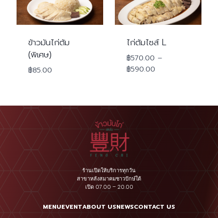
ข้าวมันไก่ต้ม
ไก่ต้มไซส์ L
(พิเศษ)
฿
570.00
–
Price
฿
590.00
฿
85.00
range:
฿570.00
through
฿590.00
ร้านเปิดให้บริการทุกวัน
สาขาหลังสมาคมชาวปักษ์ใต้
เปิด 07.00 – 20.00
MENU
EVENT
ABOUT US
NEWS
CONTACT US