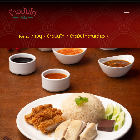
Skip
to
content
Home
/
เมนู
/
ข้าวมันไก่
/
ข้าวมันไก่จานเดี่ยว
/